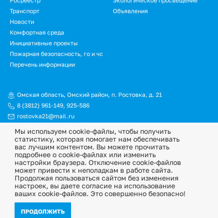
Росреестр
Экологическое просвещение
Транспорт
Объявления
Новости
Подвал.
Комфортная среда
Инициативные проекты
Дополнительное
Пожарная безопасность, го и чс
меню
Перечень информации
Омская область, Омский район, п. Ростовка, д. 21
8 (3812) 961-149
,
925-586
rostovka21@mail.ru
Мы используем cookie-файлы, чтобы получить
© Официальный сайт Ростовкинского сельского поселения
статистику, которая помогает нам обеспечивать
Омского муниципального района Омской области, 2026
вас лучшим контентом. Вы можете прочитать
подробнее о cookie-файлах или изменить
Политика конфиденциальности
настройки браузера. Отключение cookie-файлов
может привести к неполадкам в работе сайта.
Информационная ответственность
Продолжая пользоваться сайтом без изменения
настроек, вы даете согласие на использование
ваших cookie-файлов. Это совершенно безопасно!
ПРОДОЛЖИТЬ