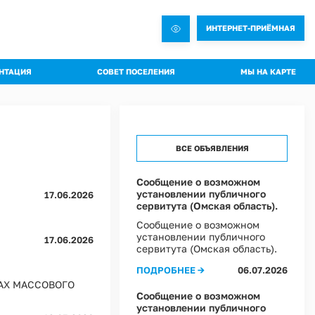
ИНТЕРНЕТ-ПРИЁМНАЯ
НТАЦИЯ
СОВЕТ ПОСЕЛЕНИЯ
МЫ НА КАРТЕ
овления администрации
Общая информация о Совете
яжения администрации
Состав комиссий
троительная документация
Проекты Решений совета
ВСЕ ОБЪЯВЛЕНИЯ
а благоустройства
Решения Совета
ные слушания
Регламент Совета
Сообщение о возможном
установлении публичного
пальное имущество
17.06.2026
Информация о текущей деятельности Совета
сервитута (Омская область).
пальный контроль
Сообщение о возможном
ммы профилактики рисков
установлении публичного
17.06.2026
сервитута (Омская область).
 эффективности муниципальных программ
ПОДРОБНЕЕ →
06.07.2026
овий охраны труда в Администрации Ростовкинского сельского поселения
АХ МАССОВОГО
ы Постановлений Администрации
Сообщение о возможном
овий охраны труда в МКУ "Хозяйственное управление Администрации"
установлении публичного