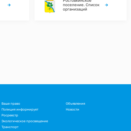
Ростовкинское
→
→
поселение. Список
организаций
Ваше право
Объявления
Полиция информирует
Новости
Росреестр
Экологическое просвещение
Транспорт