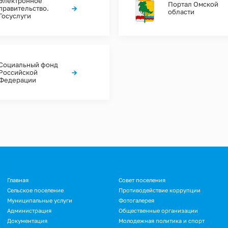
Электронное
Портал Омской
→
правительство.
области
Госуслуги
Социальный фонд
→
Российской
Федерации
Главная
Совет поселения
Сельское поселение
Противодействие коррупции
Муниципальные услуги
Фотогалерея
Администрация
Общественные организации
Документация
Молодежная политика и спорт