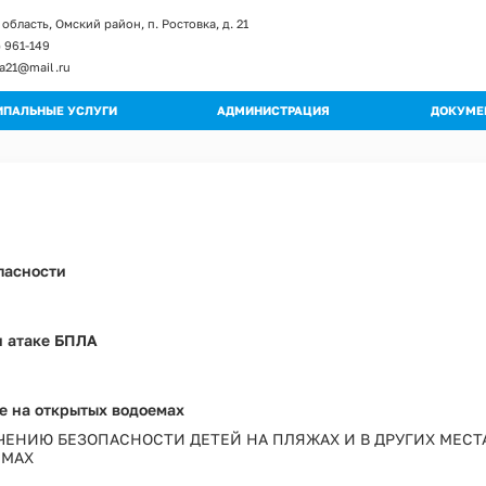
область, Омский район, п. Ростовка, д. 21
) 961-149
ka21@mail.ru
ПАЛЬНЫЕ УСЛУГИ
АДМИНИСТРАЦИЯ
ДОКУМЕ
енты и изменение к регламентам
Глава поселения
Постан
ы регламентов
Структура администрации
Распор
ьные регламенты
Полномочия
Градос
огические схемы
Муниципальные учреждения
Правил
пасности
Кадровое обеспечение
Публич
Обращения граждан
Муници
Квалификационные требования
Муници
и атаке БПЛА
Порядок поступления на МС
Програ
Вакантные должности
Оценка
Контактная информация
е на открытых водоемах
Устав
Перечень мероприятий по улучшению усл
ЧЕНИЮ БЕЗОПАСНОСТИ ДЕТЕЙ НА ПЛЯЖАХ И В ДРУГИХ МЕСТ
Проект
ЕМАХ
Перечень мероприятий по улучшению усл