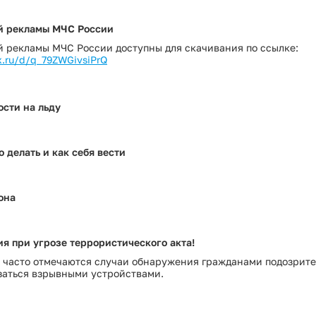
Сведения об установлении классов (подк
Сведения об установлении классов (подк
й рекламы МЧС России
Условия и результаты конкурсов
й рекламы МЧС России доступны для скачивания по ссылке:
x.ru/d/q_79ZWGivsiPrQ
сти на льду
о делать и как себя вести
она
я при угрозе террористического акта!
я часто отмечаются случаи обнаружения гражданами подозрите
заться взрывными устройствами.