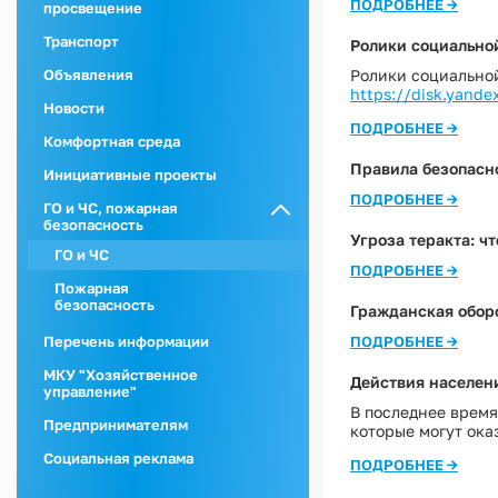
ПОДРОБНЕЕ →
просвещение
Транспорт
Ролики социально
Ролики социально
Объявления
https://disk.yande
Новости
ПОДРОБНЕЕ →
Комфортная среда
Правила безопасно
Инициативные проекты
ПОДРОБНЕЕ →
ГО и ЧС, пожарная
безопасность
Угроза теракта: чт
ГО и ЧС
ПОДРОБНЕЕ →
Пожарная
безопасность
Гражданская обор
Перечень информации
ПОДРОБНЕЕ →
МКУ "Хозяйственное
Действия населени
управление"
В последнее врем
Предпринимателям
которые могут ока
Социальная реклама
ПОДРОБНЕЕ →