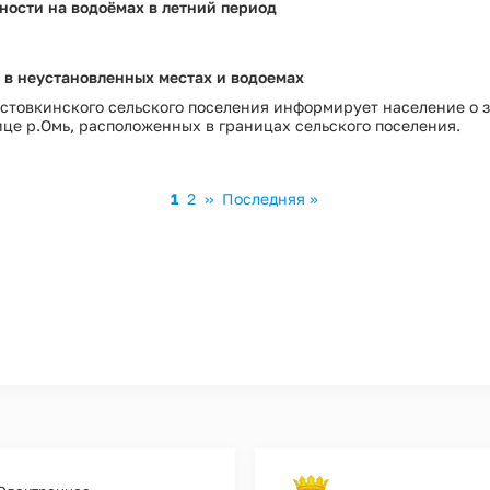
ности на водоёмах в летний период
 в неустановленных местах и водоемах
стовкинского сельского поселения информирует население о
ице р.Омь, расположенных в границах сельского поселения.
Текущая
1
Page
2
Следующая
››
Последняя
Последняя »
страница
страница
страница