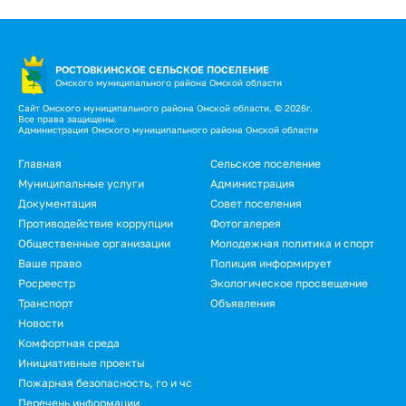
РОСТОВКИНСКОЕ СЕЛЬСКОЕ ПОСЕЛЕНИЕ
Омского муниципального района Омской области
Сайт Омского муниципального района Омской области. © 2026г.
Все права защищены.
Администрация Омского муниципального района Омской области
Подвал
Главная
Сельское поселение
Муниципальные услуги
Администрация
Документация
Совет поселения
Противодействие коррупции
Фотогалерея
Общественные организации
Молодежная политика и спорт
Ваше право
Полиция информирует
Росреестр
Экологическое просвещение
Транспорт
Объявления
Новости
Подвал.
Комфортная среда
Инициативные проекты
Дополнительное
Пожарная безопасность, го и чс
меню
Перечень информации