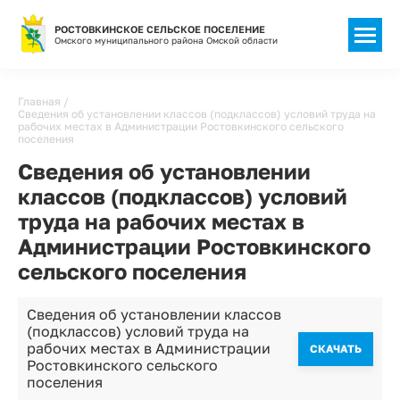
РОСТОВКИНСКОЕ СЕЛЬСКОЕ ПОСЕЛЕНИЕ
Омского муниципального района Омской области
Строка
Главная
Сведения об установлении классов (подклассов) условий труда на
навигации
рабочих местах в Администрации Ростовкинского сельского
поселения
Сведения об установлении
классов (подклассов) условий
труда на рабочих местах в
Администрации Ростовкинского
сельского поселения
Сведения об установлении классов
(подклассов) условий труда на
рабочих местах в Администрации
CКАЧАТЬ
Ростовкинского сельского
поселения