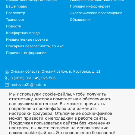
Ваше право
Полиция информирует
Росреестр
Экологическое просвещение
Транспорт
Объявления
Новости
Подвал.
Комфортная среда
Инициативные проекты
Дополнительное
Пожарная безопасность, го и чс
меню
Перечень информации
Омская область, Омский район, п. Ростовка, д. 21
8 (3812) 961-149
,
925-586
rostovka21@mail.ru
Мы используем cookie-файлы, чтобы получить
© Официальный сайт Ростовкинского сельского поселения
статистику, которая помогает нам обеспечивать
Омского муниципального района Омской области, 2026
вас лучшим контентом. Вы можете прочитать
подробнее о cookie-файлах или изменить
Политика конфиденциальности
настройки браузера. Отключение cookie-файлов
может привести к неполадкам в работе сайта.
Информационная ответственность
Продолжая пользоваться сайтом без изменения
настроек, вы даете согласие на использование
ваших cookie-файлов. Это совершенно безопасно!