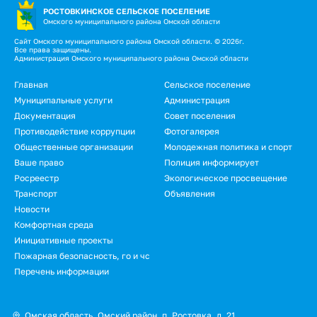
РОСТОВКИНСКОЕ СЕЛЬСКОЕ ПОСЕЛЕНИЕ
Омского муниципального района Омской области
Сайт Омского муниципального района Омской области. © 2026г.
Все права защищены.
Администрация Омского муниципального района Омской области
Подвал
Главная
Сельское поселение
Муниципальные услуги
Администрация
Документация
Совет поселения
Противодействие коррупции
Фотогалерея
Общественные организации
Молодежная политика и спорт
Ваше право
Полиция информирует
Росреестр
Экологическое просвещение
Транспорт
Объявления
Новости
Подвал.
Комфортная среда
Инициативные проекты
Дополнительное
Пожарная безопасность, го и чс
меню
Перечень информации
Омская область, Омский район, п. Ростовка, д. 21