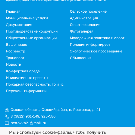
Подвал
Главная
Сельское поселение
Муниципальные услуги
Администрация
Документация
Совет поселения
Противодействие коррупции
Фотогалерея
Общественные организации
Молодежная политика и спорт
Ваше право
Полиция информирует
Росреестр
Экологическое просвещение
Транспорт
Объявления
Новости
Подвал.
Комфортная среда
Инициативные проекты
Дополнительное
Пожарная безопасность, го и чс
меню
Перечень информации
Омская область, Омский район, п. Ростовка, д. 21
8 (3812) 961-149
,
925-586
rostovka21@mail.ru
Мы используем cookie-файлы, чтобы получить