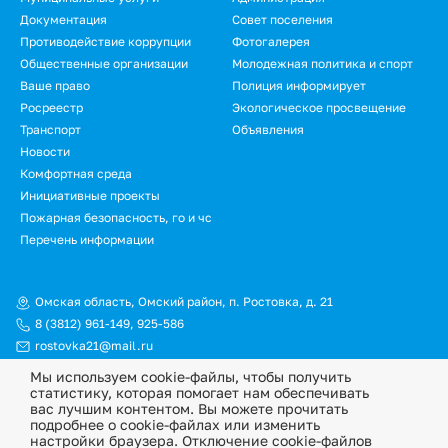
Документация
Совет поселения
Противодействие коррупции
Фотогалерея
Общественные организации
Молодежная политика и спорт
Ваше право
Полиция информирует
Росреестр
Экологическое просвещение
Транспорт
Объявления
Новости
Комфортная среда
Инициативные проекты
Пожарная безопасность, го и чс
Перечень информации
Омская область, Омский район, п. Ростовка, д. 21
8 (3812) 961-149
,
925-586
rostovka21@mail.ru
Мы используем cookie-файлы, чтобы получить
© Официальный сайт Ростовкинского сельского поселения
статистику, которая помогает нам обеспечивать
Омского муниципального района Омской области, 2026
вас лучшим контентом. Вы можете прочитать
подробнее о cookie-файлах или изменить
Политика конфиденциальности
настройки браузера. Отключение cookie-файлов