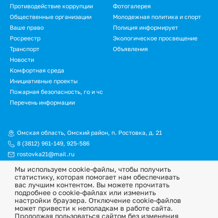
Противодействие коррупции
Фотогалерея
Общественные организации
Молодежная политика и спорт
Ваше право
Полиция информирует
Росреестр
Экологическое просвещение
Транспорт
Объявления
Новости
Комфортная среда
Инициативные проекты
Пожарная безопасность, го и чс
Перечень информации
Омская область, Омский район, п. Ростовка, д. 21
8 (3812) 961-149
,
925-586
rostovka21@mail.ru
Мы используем cookie-файлы, чтобы получить
© Официальный сайт Ростовкинского сельского поселения
статистику, которая помогает нам обеспечивать
Омского муниципального района Омской области, 2026
вас лучшим контентом. Вы можете прочитать
подробнее о cookie-файлах или изменить
Политика конфиденциальности
настройки браузера. Отключение cookie-файлов
может привести к неполадкам в работе сайта.
Информационная ответственность
Продолжая пользоваться сайтом без изменения