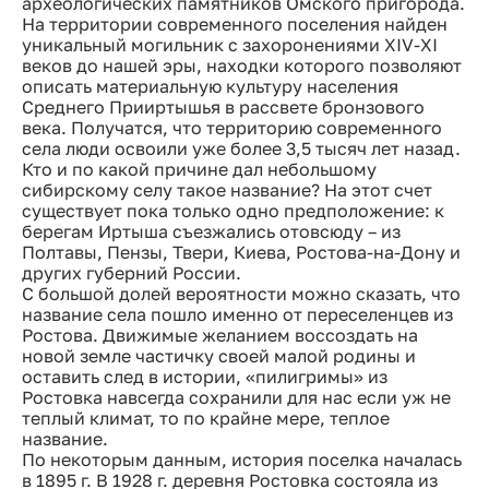
археологических памятников Омского пригорода.
На территории современного поселения найден
уникальный могильник с захоронениями XIV-XI
веков до нашей эры, находки которого позволяют
описать материальную культуру населения
Среднего Прииртышья в рассвете бронзового
века. Получатся, что территорию современного
села люди освоили уже более 3,5 тысяч лет назад.
Кто и по какой причине дал небольшому
сибирскому селу такое название? На этот счет
существует пока только одно предположение: к
берегам Иртыша съезжались отовсюду – из
Полтавы, Пензы, Твери, Киева, Ростова-на-Дону и
других губерний России.
С большой долей вероятности можно сказать, что
название села пошло именно от переселенцев из
Ростова. Движимые желанием воссоздать на
новой земле частичку своей малой родины и
оставить след в истории, «пилигримы» из
Ростовка навсегда сохранили для нас если уж не
теплый климат, то по крайне мере, теплое
название.
По некоторым данным, история поселка началась
в 1895 г. В 1928 г. деревня Ростовка состояла из