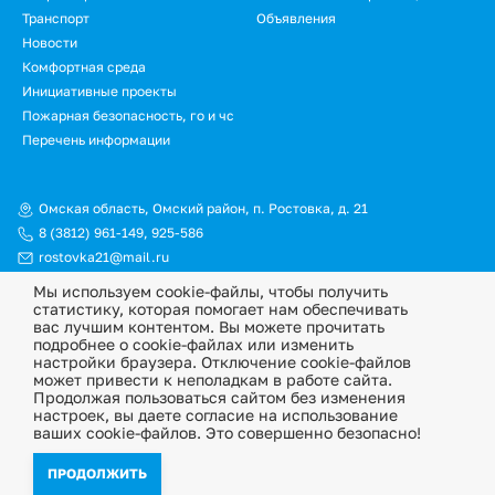
Транспорт
Объявления
Новости
Подвал.
Комфортная среда
Инициативные проекты
Дополнительное
Пожарная безопасность, го и чс
меню
Перечень информации
Омская область, Омский район, п. Ростовка, д. 21
8 (3812) 961-149
,
925-586
rostovka21@mail.ru
Мы используем cookie-файлы, чтобы получить
© Официальный сайт Ростовкинского сельского поселения
статистику, которая помогает нам обеспечивать
Омского муниципального района Омской области, 2026
вас лучшим контентом. Вы можете прочитать
подробнее о cookie-файлах или изменить
Политика конфиденциальности
настройки браузера. Отключение cookie-файлов
может привести к неполадкам в работе сайта.
Информационная ответственность
Продолжая пользоваться сайтом без изменения
настроек, вы даете согласие на использование
ваших cookie-файлов. Это совершенно безопасно!
ПРОДОЛЖИТЬ