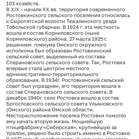
103 хозяйств.
В XIX – начале ХХ вв. территория современного
Ростовкинского сельского поселения относилась
к Сыропятской волости Тюкалинского уезда
Тобольской губернии. В 1924 г. эта местность
вошла в состав Корниловского (ныне
Кормиловского) района. 27 марта 1925 г.
решением пленума Омского окружного
исполкома был образован Ростовкинский
сельский совет, выделенный из состава
Сперановского сельского совета. Так, Ростовка
впервые стала центром местного
административно-территориального
образования. В 1934г. Ростовкинский сельский
совет был упразднен, его территория вошла в
состав Сперановского сельского совета. В
декабре 1940г. село Ростовка вошло в состав
Богословского сельского совета Ульяновского
(Омского) района Омской области.
Месторасположение поселка Ростовки помогло
ему начать вторую жизнь. Мощнейшую
птицефабрику «Сибирская», крупнейшую за
Уралом, решено было строить именно в Ростовке.