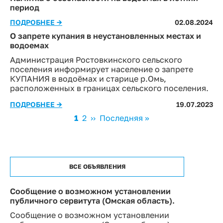
период
ПОДРОБНЕЕ →
02.08.2024
О запрете купания в неустановленных местах и
водоемах
Администрация Ростовкинского сельского
поселения информирует население о запрете
КУПАНИЯ в водоёмах и старице р.Омь,
расположенных в границах сельского поселения.
ПОДРОБНЕЕ →
19.07.2023
Нумерация
Текущая
1
Page
2
Следующая
››
Последняя
Последняя »
страниц
страница
страница
страница
ВСЕ ОБЪЯВЛЕНИЯ
Сообщение о возможном установлении
публичного сервитута (Омская область).
Сообщение о возможном установлении