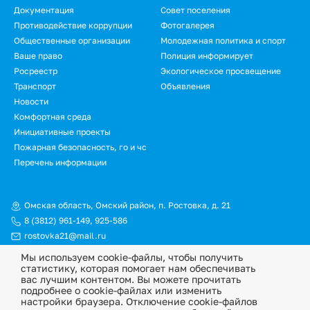
Документация
Совет поселения
Противодействие коррупции
Фотогалерея
Общественные организации
Молодежная политика и спорт
Ваше право
Полиция информирует
Росреестр
Экологическое просвещение
Транспорт
Объявления
Новости
Комфортная среда
Инициативные проекты
Пожарная безопасность, го и чс
Перечень информации
Омская область, Омский район, п. Ростовка, д. 21
8 (3812) 961-149
,
925-586
rostovka21@mail.ru
Мы используем cookie-файлы, чтобы получить
© Официальный сайт Ростовкинского сельского поселения
статистику, которая помогает нам обеспечивать
Омского муниципального района Омской области, 2026
вас лучшим контентом. Вы можете прочитать
подробнее о cookie-файлах или изменить
Политика конфиденциальности
настройки браузера. Отключение cookie-файлов