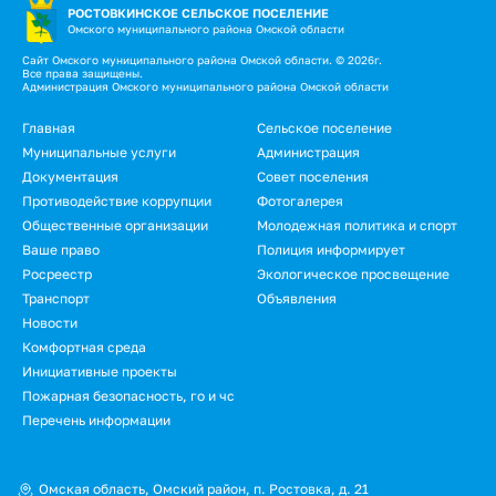
РОСТОВКИНСКОЕ СЕЛЬСКОЕ ПОСЕЛЕНИЕ
Омского муниципального района Омской области
Сайт Омского муниципального района Омской области. © 2026г.
Все права защищены.
Администрация Омского муниципального района Омской области
Подвал
Главная
Сельское поселение
Муниципальные услуги
Администрация
Документация
Совет поселения
Противодействие коррупции
Фотогалерея
Общественные организации
Молодежная политика и спорт
Ваше право
Полиция информирует
Росреестр
Экологическое просвещение
Транспорт
Объявления
Новости
Подвал.
Комфортная среда
Инициативные проекты
Дополнительное
Пожарная безопасность, го и чс
меню
Перечень информации
Омская область, Омский район, п. Ростовка, д. 21