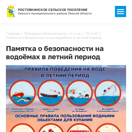
РОСТОВКИНСКОЕ СЕЛЬСКОЕ ПОСЕЛЕНИЕ
Омского муниципального района Омской области
Строка
Главная
Пожарная безопасность, го и чс
ГО и ЧС
Памятка о безопасности на водоёмах в летний период
навигации
Памятка о безопасности на
водоёмах в летний период