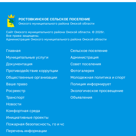
РОСТОВКИНСКОЕ СЕЛЬСКОЕ ПОСЕЛЕНИЕ
Омского муниципального района Омской области
Сайт Омского муниципального района Омской области. © 2026г.
Все права защищены.
Администрация Омского муниципального района Омской области
Подвал
Главная
Сельское поселение
Муниципальные услуги
Администрация
Документация
Совет поселения
Противодействие коррупции
Фотогалерея
Общественные организации
Молодежная политика и спорт
Ваше право
Полиция информирует
Росреестр
Экологическое просвещение
Транспорт
Объявления
Новости
Подвал.
Комфортная среда
Инициативные проекты
Дополнительное
Пожарная безопасность, го и чс
меню
Перечень информации