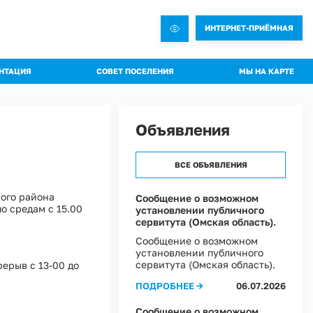
ИНТЕРНЕТ-ПРИЁМНАЯ
НТАЦИЯ
СОВЕТ ПОСЕЛЕНИЯ
МЫ НА КАРТЕ
овления администрации
Общая информация о Совете
яжения администрации
Состав комиссий
Объявления
троительная документация
Проекты Решений совета
а благоустройства
Решения Совета
ВСЕ ОБЪЯВЛЕНИЯ
ные слушания
Регламент Совета
пальное имущество
Информация о текущей деятельности Совета
ого района
Сообщение о возможном
о средам с 15.00
установлении публичного
пальный контроль
сервитута (Омская область).
ммы профилактики рисков
Сообщение о возможном
установлении публичного
 эффективности муниципальных программ
сервитута (Омская область).
рерыв с 13-00 до
овий охраны труда в Администрации Ростовкинского сельского поселения
ПОДРОБНЕЕ →
06.07.2026
ы Постановлений Администрации
овий охраны труда в МКУ "Хозяйственное управление Администрации"
Сообщение о возможном