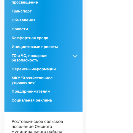
просвещение
Транспорт
Объявления
Новости
Комфортная среда
Инициативные проекты
ГО и ЧС, пожарная
безопасность
ГО и ЧС
Перечень информации
Пожарная
МКУ "Хозяйственное
безопасность
управление"
Предпринимателям
Социальная реклама
Ростовкинское сельское
поселение Омского
муниципального района