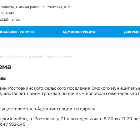
область, Омский район, п. Ростовка, д. 21
) 961-149
ka21@mail.ru
ПАЛЬНЫЕ УСЛУГИ
АДМИНИСТРАЦИЯ
ДОКУМЕ
енты и изменение к регламентам
Глава поселения
Постан
ы регламентов
Структура администрации
Распор
ия
Обращения граждан
График приема
ьные регламенты
Полномочия
Градос
ема
огические схемы
Муниципальные учреждения
Правил
авы
Кадровое обеспечение
Публич
Обращения граждан
Муници
ции Ростовкинского сельского поселения Омского муниципальн
Квалификационные требования
уществляет прием граждан по личным вопросам еженедельно п
Муници
Порядок поступления на МС
Програ
Вакантные должности
существляется в Администрации по адресу:
Оценка
Контактная информация
ский район, п. Ростовка, д.21 в понедельник с 8-30 до 17-30 пе
Устав
ону 961-149.
Перечень мероприятий по улучшению усл
Проект
Перечень мероприятий по улучшению усл