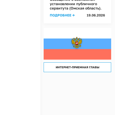
лассов) условий труда на рабочих местах в Администрации Ростовкинского сел
установлении публичного
сервитута (Омская область).
лассов) условий труда на рабочих местах в МКУ "Хозяйственное управление А
ПОДРОБНЕЕ →
19.06.2026
ИНТЕРНЕТ-ПРИЕМНАЯ ГЛАВЫ