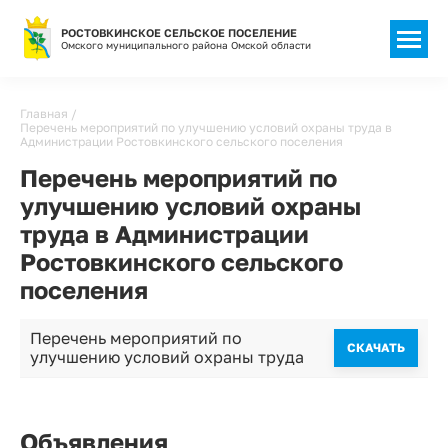
РОСТОВКИНСКОЕ СЕЛЬСКОЕ ПОСЕЛЕНИЕ
Омского муниципального района Омской области
Строка
Главная
Перечень мероприятий по улучшению условий охраны труда в
навигации
Администрации Ростовкинского сельского поселения
Перечень мероприятий по
улучшению условий охраны
труда в Администрации
Ростовкинского сельского
поселения
Перечень мероприятий по
CКАЧАТЬ
улучшению условий охраны труда
Объявления