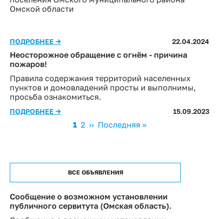
Омской области
ПОДРОБНЕЕ →
22.04.2024
Неосторожное обращение с огнём - причина
пожаров!
Правила содержания территорий населенных
пунктов и домовладений просты и выполнимы,
просьба ознакомиться.
ПОДРОБНЕЕ →
15.09.2023
Нумерация
Текущая
1
Page
2
Следующая
››
Последняя
Последняя »
страниц
страница
страница
страница
ВСЕ ОБЪЯВЛЕНИЯ
Сообщение о возможном установлении
публичного сервитута (Омская область).