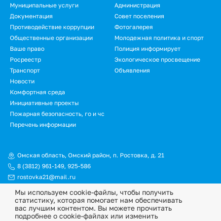
Муниципальные услуги
Администрация
Документация
Совет поселения
Противодействие коррупции
Фотогалерея
Общественные организации
Молодежная политика и спорт
Ваше право
Полиция информирует
Росреестр
Экологическое просвещение
Транспорт
Объявления
Новости
Комфортная среда
Инициативные проекты
Пожарная безопасность, го и чс
Перечень информации
Омская область, Омский район, п. Ростовка, д. 21
8 (3812) 961-149
,
925-586
rostovka21@mail.ru
Мы используем cookie-файлы, чтобы получить
© Официальный сайт Ростовкинского сельского поселения
статистику, которая помогает нам обеспечивать
Омского муниципального района Омской области, 2026
вас лучшим контентом. Вы можете прочитать
подробнее о cookie-файлах или изменить
Политика конфиденциальности