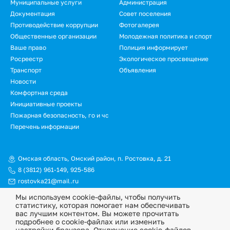
Муниципальные услуги
Администрация
Документация
Совет поселения
Противодействие коррупции
Фотогалерея
Общественные организации
Молодежная политика и спорт
Ваше право
Полиция информирует
Росреестр
Экологическое просвещение
Транспорт
Объявления
Новости
Подвал.
Комфортная среда
Инициативные проекты
Дополнительное
Пожарная безопасность, го и чс
меню
Перечень информации
Омская область, Омский район, п. Ростовка, д. 21
8 (3812) 961-149
,
925-586
rostovka21@mail.ru
Мы используем cookie-файлы, чтобы получить
© Официальный сайт Ростовкинского сельского поселения
статистику, которая помогает нам обеспечивать
Омского муниципального района Омской области, 2026
вас лучшим контентом. Вы можете прочитать
подробнее о cookie-файлах или изменить
Политика конфиденциальности
настройки браузера. Отключение cookie-файлов