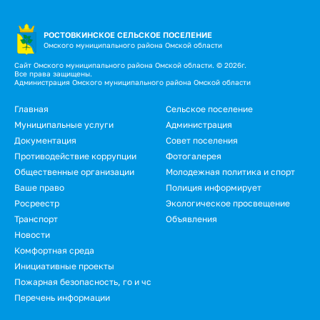
РОСТОВКИНСКОЕ СЕЛЬСКОЕ ПОСЕЛЕНИЕ
Омского муниципального района Омской области
Сайт Омского муниципального района Омской области. © 2026г.
Все права защищены.
Администрация Омского муниципального района Омской области
Подвал
Главная
Сельское поселение
Муниципальные услуги
Администрация
Документация
Совет поселения
Противодействие коррупции
Фотогалерея
Общественные организации
Молодежная политика и спорт
Ваше право
Полиция информирует
Росреестр
Экологическое просвещение
Транспорт
Объявления
Новости
Подвал.
Комфортная среда
Инициативные проекты
Дополнительное
Пожарная безопасность, го и чс
меню
Перечень информации