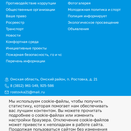
Противодействие коррупции
Фотогалерея
Общественные организации
Молодежная политика и спорт
Ваше право
Полиция информирует
Росреестр
Экологическое просвещение
Транспорт
Объявления
Новости
Подвал.
Комфортная среда
Инициативные проекты
Дополнительное
Пожарная безопасность, го и чс
меню
Перечень информации
Омская область, Омский район, п. Ростовка, д. 21
8 (3812) 961-149
,
925-586
rostovka21@mail.ru
Мы используем cookie-файлы, чтобы получить
© Официальный сайт Ростовкинского сельского поселения
статистику, которая помогает нам обеспечивать
Омского муниципального района Омской области, 2026
вас лучшим контентом. Вы можете прочитать
подробнее о cookie-файлах или изменить
Политика конфиденциальности
настройки браузера. Отключение cookie-файлов
может привести к неполадкам в работе сайта.
Информационная ответственность
Продолжая пользоваться сайтом без изменения