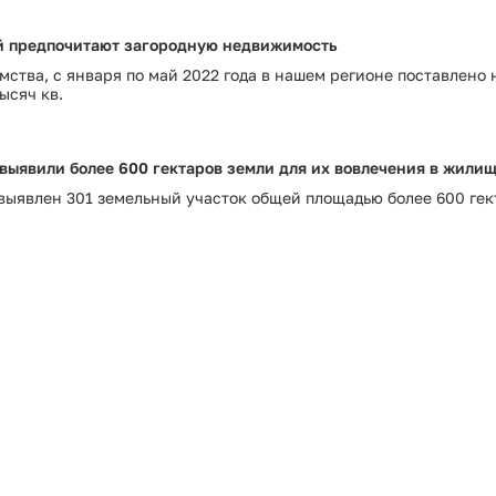
Сведения об установлении классов (подк
Сведения об установлении классов (подк
й предпочитают загородную недвижимость
Условия и результаты конкурсов
мства, с января по май 2022 года в нашем регионе поставлено
ысяч кв.
выявили более 600 гектаров земли для их вовлечения в жили
выявлен 301 земельный участок общей площадью более 600 гек