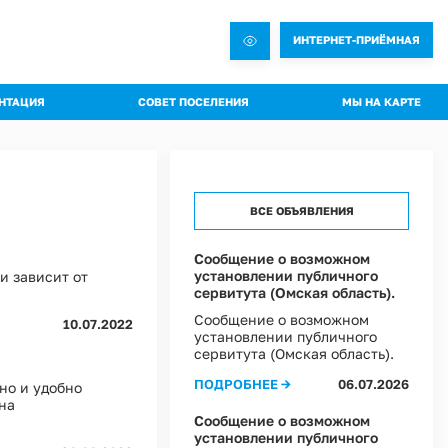
ИНТЕРНЕТ-ПРИЁМНАЯ
НТАЦИЯ
СОВЕТ ПОСЕЛЕНИЯ
МЫ НА КАРТЕ
овления администрации
Общая информация о Совете
яжения администрации
Состав комиссий
троительная документация
Проекты Решений совета
ВСЕ ОБЪЯВЛЕНИЯ
а благоустройства
Решения Совета
ные слушания
Регламент Совета
Сообщение о возможном
установлении публичного
и зависит от
пальное имущество
Информация о текущей деятельности Совета
сервитута (Омская область).
пальный контроль
Сообщение о возможном
10.07.2022
ммы профилактики рисков
установлении публичного
сервитута (Омская область).
 эффективности муниципальных программ
ПОДРОБНЕЕ →
06.07.2026
но и удобно
овий охраны труда в Администрации Ростовкинского сельского поселения
на
ы Постановлений Администрации
Сообщение о возможном
овий охраны труда в МКУ "Хозяйственное управление Администрации"
установлении публичного