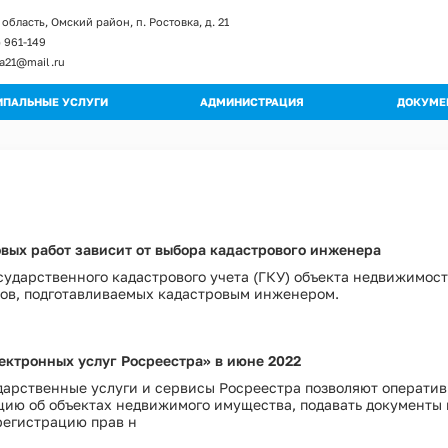
область, Омский район, п. Ростовка, д. 21
) 961-149
ka21@mail.ru
ПАЛЬНЫЕ УСЛУГИ
АДМИНИСТРАЦИЯ
ДОКУМЕ
енты и изменение к регламентам
Глава поселения
Постан
ы регламентов
Структура администрации
Распор
ьные регламенты
Полномочия
Градос
огические схемы
Муниципальные учреждения
Правил
вых работ зависит от выбора кадастрового инженера
Кадровое обеспечение
Публич
ударственного кадастрового учета (ГКУ) объекта недвижимост
Обращения граждан
Муници
Квалификационные требования
тов, подготавливаемых кадастровым инженером.
Муници
Порядок поступления на МС
Програ
Вакантные должности
ектронных услуг Росреестра» в июне 2022
Оценка
Контактная информация
арственные услуги и сервисы Росреестра позволяют оператив
Устав
Перечень мероприятий по улучшению усл
цию об объектах недвижимого имущества, подавать документы 
Проект
регистрацию прав н
Перечень мероприятий по улучшению усл