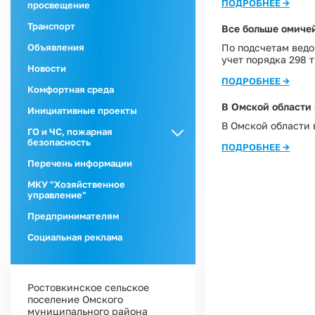
ПОДРОБНЕЕ →
просвещение
Транспорт
Все больше омиче
По подсчетам ведо
Объявления
учет порядка 298 т
Новости
ПОДРОБНЕЕ →
Комфортная среда
В Омской области 
Инициативные проекты
В Омской области 
ГО и ЧС, пожарная
безопасность
ПОДРОБНЕЕ →
ГО и ЧС
Перечень информации
Пожарная
МКУ "Хозяйственное
безопасность
управление"
Предпринимателям
Социальная реклама
Ростовкинское сельское
поселение Омского
муниципального района