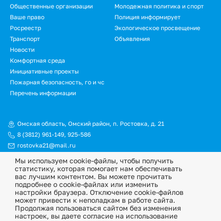
Общественные организации
Молодежная политика и спорт
Ваше право
Полиция информирует
Росреестр
Экологическое просвещение
Транспорт
Объявления
Новости
Подвал.
Комфортная среда
Инициативные проекты
Дополнительное
Пожарная безопасность, го и чс
меню
Перечень информации
Омская область, Омский район, п. Ростовка, д. 21
8 (3812) 961-149
,
925-586
rostovka21@mail.ru
Мы используем cookie-файлы, чтобы получить
© Официальный сайт Ростовкинского сельского поселения
статистику, которая помогает нам обеспечивать
Омского муниципального района Омской области, 2026
вас лучшим контентом. Вы можете прочитать
подробнее о cookie-файлах или изменить
Политика конфиденциальности
настройки браузера. Отключение cookie-файлов
может привести к неполадкам в работе сайта.
Информационная ответственность
Продолжая пользоваться сайтом без изменения
настроек, вы даете согласие на использование