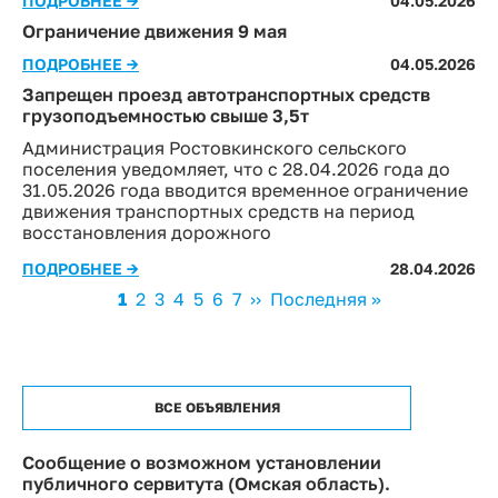
ПОДРОБНЕЕ →
04.05.2026
Ограничение движения 9 мая
ПОДРОБНЕЕ →
04.05.2026
Запрещен проезд автотранспортных средств
грузоподъемностью свыше 3,5т
Администрация Ростовкинского сельского
поселения уведомляет, что с 28.04.2026 года до
31.05.2026 года вводится временное ограничение
движения транспортных средств на период
восстановления дорожного
ПОДРОБНЕЕ →
28.04.2026
Нумерация
Текущая
1
Page
2
Page
3
Page
4
Page
5
Page
6
Page
7
Следующая
››
Последняя
Последняя »
страниц
страница
страница
страница
ВСЕ ОБЪЯВЛЕНИЯ
Сообщение о возможном установлении
публичного сервитута (Омская область).