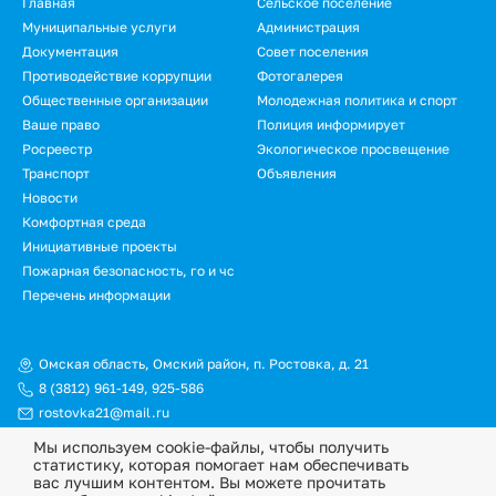
Главная
Сельское поселение
Муниципальные услуги
Администрация
Документация
Совет поселения
Противодействие коррупции
Фотогалерея
Общественные организации
Молодежная политика и спорт
Ваше право
Полиция информирует
Росреестр
Экологическое просвещение
Транспорт
Объявления
Новости
Комфортная среда
Инициативные проекты
Пожарная безопасность, го и чс
Перечень информации
Омская область, Омский район, п. Ростовка, д. 21
8 (3812) 961-149
,
925-586
rostovka21@mail.ru
Мы используем cookie-файлы, чтобы получить
© Официальный сайт Ростовкинского сельского поселения
статистику, которая помогает нам обеспечивать
Омского муниципального района Омской области, 2026
вас лучшим контентом. Вы можете прочитать