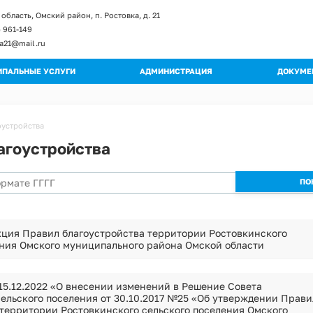
область, Омский район, п. Ростовка, д. 21
) 961-149
ka21@mail.ru
ПАЛЬНЫЕ УСЛУГИ
АДМИНИСТРАЦИЯ
ДОКУМЕ
енты и изменение к регламентам
Глава поселения
Постан
ы регламентов
Структура администрации
Распор
оустройства
ьные регламенты
Полномочия
Градос
агоустройства
огические схемы
Муниципальные учреждения
Правил
Кадровое обеспечение
Публич
Обращения граждан
Муници
Квалификационные требования
Муници
Порядок поступления на МС
кция Правил благоустройства территории Ростовкинского
Програ
Вакантные должности
ения Омского муниципального района Омской области
Оценка
Контактная информация
Устав
Перечень мероприятий по улучшению усл
15.12.2022 «О внесении изменений в Решение Совета
Проект
сельского поселения от 30.10.2017 №25 «Об утверждении Прави
Перечень мероприятий по улучшению усл
 территории Ростовкинского сельского поселения Омского