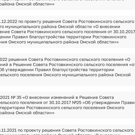
Сведения об установлении классов (подк
района Омской области»»
Сведения об установлении классов (подк
Условия и результаты конкурсов
.12.2022 по проекту решения Совета Ростовкинского сельского
го муниципального района Омской области «О внесении
ние Совета Ростовкинского сельского поселения от 30.10.2017
ении Правил благоустройства территории Ростовкинского
ения Омского муниципального района Омской области»»
2022 решения Совета Ростовкинского сельского поселения «О
ний в Решение Совета Ростовкинского сельского поселения «о
«Об утверждении Правил благоустройства территории
сельского поселения Омского муниципального района Омской
2.2021 № 35 «О внесении изменений в Решение Совета
сельского поселения от 30.10.2017 №25 «Об утверждении Прави
 территории Ростовкинского сельского поселения Омского
района Омской области»»
.11.2021 по проекту решения Совета Ростовкинского сельского