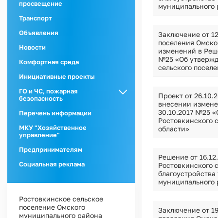
просвещение
муниципального 
Транспорт
Объявления
Заключение от 12
поселения Омско
Новости
изменений в Реше
№25 «Об утвержд
Комфортная среда
сельского посел
Инициативные проекты
ГО и ЧС, пожарная
Проект от 26.10.
безопасность
внесении измене
ГО и ЧС
30.10.2017 №25 
Перечень информации
Ростовкинского 
Пожарная
МКУ "Хозяйственное
области»
безопасность
управление"
Предпринимателям
Решение от 16.1
Социальная реклама
Ростовкинского 
благоустройства
муниципального 
Ростовкинское сельское
поселение Омского
Заключение от 19
муниципального района