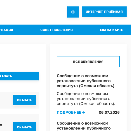
ИНТЕРНЕТ-ПРИЁМНАЯ
НТАЦИЯ
СОВЕТ ПОСЕЛЕНИЯ
МЫ НА КАРТЕ
овления администрации
Общая информация о Совете
яжения администрации
Состав комиссий
троительная документация
Проекты Решений совета
ВСЕ ОБЪЯВЛЕНИЯ
а благоустройства
Решения Совета
ные слушания
Регламент Совета
Сообщение о возможном
установлении публичного
пальное имущество
Информация о текущей деятельности Совета
сервитута (Омская область).
пальный контроль
Сообщение о возможном
ммы профилактики рисков
установлении публичного
CКАЧАТЬ
сервитута (Омская область).
 эффективности муниципальных программ
ПОДРОБНЕЕ →
06.07.2026
овий охраны труда в Администрации Ростовкинского сельского поселения
ы Постановлений Администрации
Сообщение о возможном
л
овий охраны труда в МКУ "Хозяйственное управление Администрации"
CКАЧАТЬ
установлении публичного