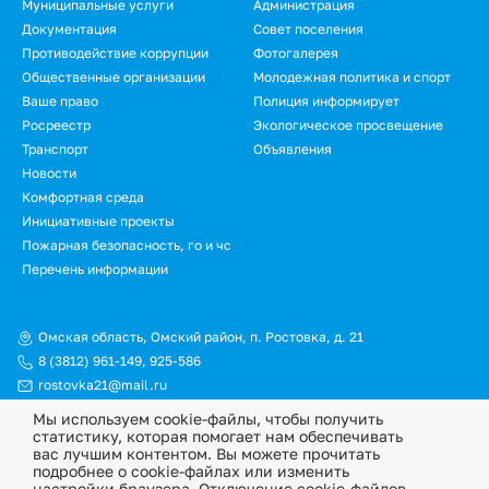
Муниципальные услуги
Администрация
Документация
Совет поселения
Противодействие коррупции
Фотогалерея
Общественные организации
Молодежная политика и спорт
Ваше право
Полиция информирует
Росреестр
Экологическое просвещение
Транспорт
Объявления
Новости
Подвал.
Комфортная среда
Инициативные проекты
Дополнительное
Пожарная безопасность, го и чс
меню
Перечень информации
Омская область, Омский район, п. Ростовка, д. 21
8 (3812) 961-149
,
925-586
rostovka21@mail.ru
Мы используем cookie-файлы, чтобы получить
© Официальный сайт Ростовкинского сельского поселения
статистику, которая помогает нам обеспечивать
Омского муниципального района Омской области, 2026
вас лучшим контентом. Вы можете прочитать
подробнее о cookie-файлах или изменить
Политика конфиденциальности
настройки браузера. Отключение cookie-файлов