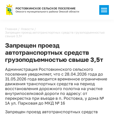
РОСТОВКИНСКОЕ СЕЛЬСКОЕ ПОСЕЛЕНИЕ
Омского муниципального района Омской области
Строка
Главная
Новости
Запрещен проезд автотранспортных средств грузоподъемностью
навигации
свыше 3,5т
Запрещен проезд
автотранспортных средств
грузоподъемностью свыше 3,5т
Администрация Ростовкинского сельского
поселения уведомляет, что с 28.04.2026 года до
31.05.2026 года вводится временное ограничение
движения транспортных средств на период
восстановления дорожного полотна на участке
внутрипоселковой дороги по адресу: от
перекрестка при въезде в п. Ростовка, у дома №
1А ул. Парковая до МКД № 16
Запрещен проезд автотранспортных средств