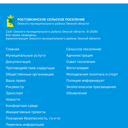
РОСТОВКИНСКОЕ СЕЛЬСКОЕ ПОСЕЛЕНИЕ
Омского муниципального района Омской области
Сайт Омского муниципального района Омской области. © 2026г.
Все права защищены.
Администрация Омского муниципального района Омской области
Подвал
Главная
Сельское поселение
Муниципальные услуги
Администрация
Документация
Совет поселения
Противодействие коррупции
Фотогалерея
Общественные организации
Молодежная политика и спорт
Ваше право
Полиция информирует
Росреестр
Экологическое просвещение
Транспорт
Объявления
Новости
Подвал.
Комфортная среда
Инициативные проекты
Дополнительное
Пожарная безопасность, го и чс
меню
Перечень информации