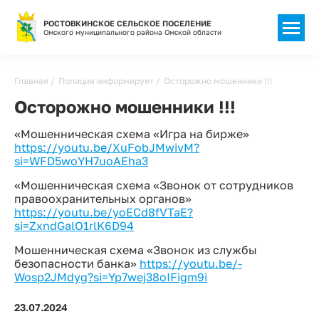
РОСТОВКИНСКОЕ СЕЛЬСКОЕ ПОСЕЛЕНИЕ
Омского муниципального района Омской области
Строка
Главная
Полиция информирует
Осторожно мошенники !!!
навигации
Осторожно мошенники !!!
«Мошенническая схема «Игра на бирже»
https://youtu.be/XuFobJMwivM?
si=WFD5woYH7uoAEha3
«Мошенническая схема «Звонок от сотрудников
правоохранительных органов»
https://youtu.be/yoECd8fVTaE?
si=ZxndGalO1rlK6D94
Мошенническая схема «Звонок из службы
безопасности банка»
https://youtu.be/-
Wosp2JMdyg?si=Yp7wej38oIFigm9i
23.07.2024