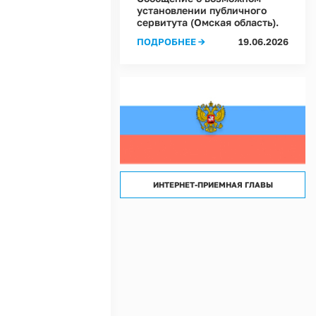
лассов) условий труда на рабочих местах в Администрации Ростовкинского сел
установлении публичного
сервитута (Омская область).
лассов) условий труда на рабочих местах в МКУ "Хозяйственное управление А
ПОДРОБНЕЕ →
19.06.2026
ИНТЕРНЕТ-ПРИЕМНАЯ ГЛАВЫ