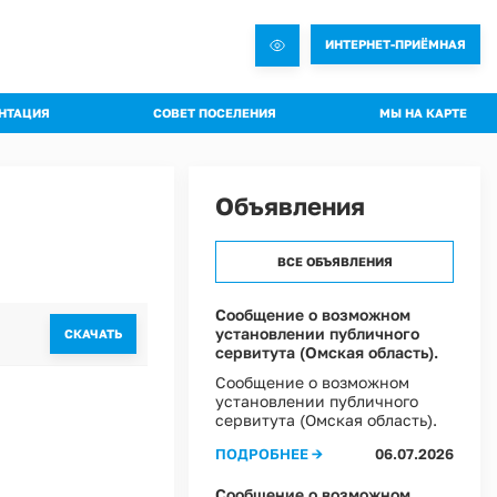
ИНТЕРНЕТ-ПРИЁМНАЯ
НТАЦИЯ
СОВЕТ ПОСЕЛЕНИЯ
МЫ НА КАРТЕ
овления администрации
Общая информация о Совете
яжения администрации
Состав комиссий
Объявления
троительная документация
Проекты Решений совета
а благоустройства
Решения Совета
ВСЕ ОБЪЯВЛЕНИЯ
ные слушания
Регламент Совета
пальное имущество
Информация о текущей деятельности Совета
Сообщение о возможном
установлении публичного
CКАЧАТЬ
пальный контроль
сервитута (Омская область).
ммы профилактики рисков
Сообщение о возможном
установлении публичного
 эффективности муниципальных программ
сервитута (Омская область).
овий охраны труда в Администрации Ростовкинского сельского поселения
ПОДРОБНЕЕ →
06.07.2026
ы Постановлений Администрации
овий охраны труда в МКУ "Хозяйственное управление Администрации"
Сообщение о возможном