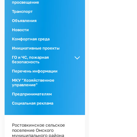
просвещение
Транспорт
Объявления
Новости
Комфортная среда
Инициативные проекты
ГО и ЧС, пожарная
безопасность
ГО и ЧС
Перечень информации
Пожарная
МКУ "Хозяйственное
безопасность
управление"
Предпринимателям
Социальная реклама
Ростовкинское сельское
поселение Омского
муниципального района