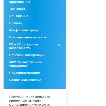
просвещение
Транспорт
Объявления
Новости
Комфортная среда
Инициативные проекты
ГО и ЧС, пожарная
безопасность
ГО и ЧС
Перечень информации
Пожарная
МКУ "Хозяйственное
безопасность
управление"
Предпринимателям
Социальная реклама
Ростовкинское сельское
поселение Омского
муниципального района