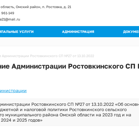
область, Омский район, п. Ростовка, д. 21
) 961-149
ka21@mail.ru
ПАЛЬНЫЕ УСЛУГИ
АДМИНИСТРАЦИЯ
ДОКУМЕ
енты и изменение к регламентам
Глава поселения
Постан
ы регламентов
Структура администрации
Распор
 Администрации Ростовкинского СП №27 от 13.10.2022
ьные регламенты
Полномочия
Градос
ие Администрации Ростовкинского СП 
огические схемы
Муниципальные учреждения
Правил
Кадровое обеспечение
Публич
Обращения граждан
Муници
Квалификационные требования
министрации
Муници
Порядок поступления на МС
Програ
министрации Ростовкинского СП №27 от 13.10.2022 «Об основ
Вакантные должности
джетной и налоговой политики Ростовкинского сельского
Оценка
о муниципального района Омской области на 2023 год и на
Контактная информация
2024 и 2025 годов»
Устав
Перечень мероприятий по улучшению усл
Проект
Перечень мероприятий по улучшению усл