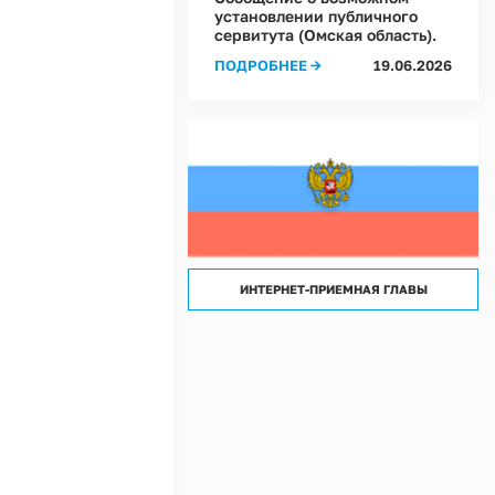
лассов) условий труда на рабочих местах в Администрации Ростовкинского сел
установлении публичного
сервитута (Омская область).
лассов) условий труда на рабочих местах в МКУ "Хозяйственное управление А
ПОДРОБНЕЕ →
19.06.2026
ИНТЕРНЕТ-ПРИЕМНАЯ ГЛАВЫ