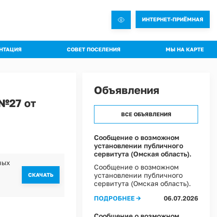
ИНТЕРНЕТ-ПРИЁМНАЯ
НТАЦИЯ
СОВЕТ ПОСЕЛЕНИЯ
МЫ НА КАРТЕ
овления администрации
Общая информация о Совете
яжения администрации
Состав комиссий
Объявления
троительная документация
Проекты Решений совета
№27 от
а благоустройства
Решения Совета
ВСЕ ОБЪЯВЛЕНИЯ
ные слушания
Регламент Совета
пальное имущество
Информация о текущей деятельности Совета
Сообщение о возможном
установлении публичного
пальный контроль
сервитута (Омская область).
ммы профилактики рисков
ных
Сообщение о возможном
установлении публичного
 эффективности муниципальных программ
CКАЧАТЬ
сервитута (Омская область).
овий охраны труда в Администрации Ростовкинского сельского поселения
ПОДРОБНЕЕ →
06.07.2026
ы Постановлений Администрации
овий охраны труда в МКУ "Хозяйственное управление Администрации"
Сообщение о возможном