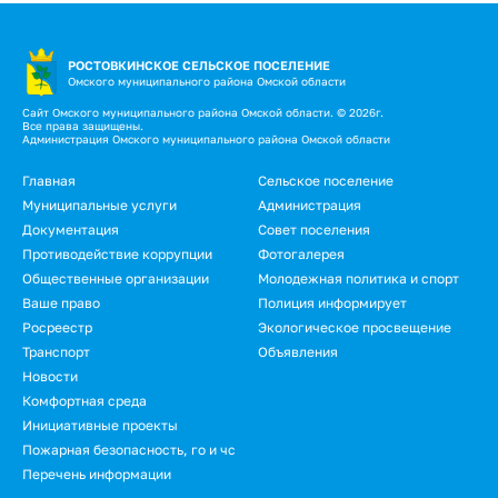
РОСТОВКИНСКОЕ СЕЛЬСКОЕ ПОСЕЛЕНИЕ
Омского муниципального района Омской области
Сайт Омского муниципального района Омской области. © 2026г.
Все права защищены.
Администрация Омского муниципального района Омской области
Подвал
Главная
Сельское поселение
Муниципальные услуги
Администрация
Документация
Совет поселения
Противодействие коррупции
Фотогалерея
Общественные организации
Молодежная политика и спорт
Ваше право
Полиция информирует
Росреестр
Экологическое просвещение
Транспорт
Объявления
Новости
Подвал.
Комфортная среда
Инициативные проекты
Дополнительное
Пожарная безопасность, го и чс
меню
Перечень информации