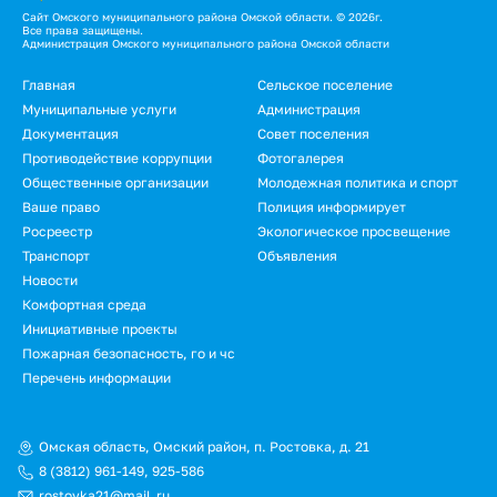
Сайт Омского муниципального района Омской области. © 2026г.
Все права защищены.
Администрация Омского муниципального района Омской области
Подвал
Главная
Сельское поселение
Муниципальные услуги
Администрация
Документация
Совет поселения
Противодействие коррупции
Фотогалерея
Общественные организации
Молодежная политика и спорт
Ваше право
Полиция информирует
Росреестр
Экологическое просвещение
Транспорт
Объявления
Новости
Подвал.
Комфортная среда
Инициативные проекты
Дополнительное
Пожарная безопасность, го и чс
меню
Перечень информации
Омская область, Омский район, п. Ростовка, д. 21
8 (3812) 961-149
,
925-586
rostovka21@mail.ru