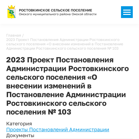
РОСТОВКИНСКОЕ СЕЛЬСКОЕ ПОСЕЛЕНИЕ
Омского муниципального района Омской области
Строка
Главная
2023 Проект Постановления Администрации Ростовкинского
навигации
сельского поселения «О внесении изменений в Постановление
Администрации Ростовкинского сельского поселения № 103
2023 Проект Постановления
Администрации Ростовкинского
сельского поселения «О
внесении изменений в
Постановление Администрации
Ростовкинского сельского
поселения № 103
Категория
Проекты Постановлений Администрации
Документы