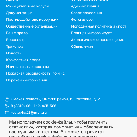
Подвал
Муниципальные услуги
Администрация
Документация
Совет поселения
Противодействие коррупции
Фотогалерея
Общественные организации
Молодежная политика и спорт
Ваше право
Полиция информирует
Росреестр
Экологическое просвещение
Транспорт
Объявления
Новости
Подвал.
Комфортная среда
Инициативные проекты
Дополнительное
Пожарная безопасность, го и чс
меню
Перечень информации
Омская область, Омский район, п. Ростовка, д. 21
8 (3812) 961-149
,
925-586
rostovka21@mail.ru
Мы используем cookie-файлы, чтобы получить
© Официальный сайт Ростовкинского сельского поселения
статистику, которая помогает нам обеспечивать
Омского муниципального района Омской области, 2026
вас лучшим контентом. Вы можете прочитать
подробнее о cookie-файлах или изменить