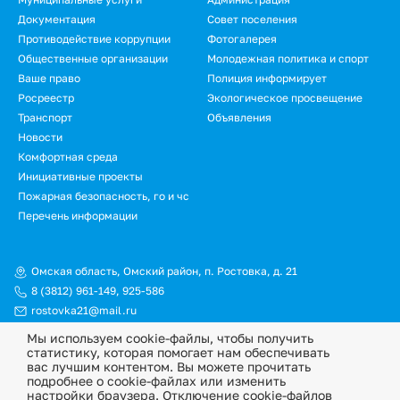
Документация
Совет поселения
Противодействие коррупции
Фотогалерея
Общественные организации
Молодежная политика и спорт
Ваше право
Полиция информирует
Росреестр
Экологическое просвещение
Транспорт
Объявления
Новости
Подвал.
Комфортная среда
Инициативные проекты
Дополнительное
Пожарная безопасность, го и чс
меню
Перечень информации
Омская область, Омский район, п. Ростовка, д. 21
8 (3812) 961-149
,
925-586
rostovka21@mail.ru
Мы используем cookie-файлы, чтобы получить
© Официальный сайт Ростовкинского сельского поселения
статистику, которая помогает нам обеспечивать
Омского муниципального района Омской области, 2026
вас лучшим контентом. Вы можете прочитать
подробнее о cookie-файлах или изменить
Политика конфиденциальности
настройки браузера. Отключение cookie-файлов