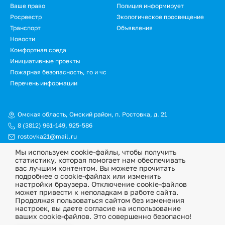
Ваше право
Полиция информирует
Росреестр
Экологическое просвещение
Транспорт
Объявления
Новости
Подвал.
Комфортная среда
Инициативные проекты
Дополнительное
Пожарная безопасность, го и чс
меню
Перечень информации
Омская область, Омский район, п. Ростовка, д. 21
8 (3812) 961-149
,
925-586
rostovka21@mail.ru
Мы используем cookie-файлы, чтобы получить
© Официальный сайт Ростовкинского сельского поселения
статистику, которая помогает нам обеспечивать
Омского муниципального района Омской области, 2026
вас лучшим контентом. Вы можете прочитать
подробнее о cookie-файлах или изменить
Политика конфиденциальности
настройки браузера. Отключение cookie-файлов
может привести к неполадкам в работе сайта.
Информационная ответственность
Продолжая пользоваться сайтом без изменения
настроек, вы даете согласие на использование
ваших cookie-файлов. Это совершенно безопасно!