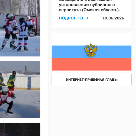
лассов) условий труда на рабочих местах в Администрации Ростовкинского сел
установлении публичного
сервитута (Омская область).
лассов) условий труда на рабочих местах в МКУ "Хозяйственное управление А
ПОДРОБНЕЕ →
19.06.2026
ИНТЕРНЕТ-ПРИЕМНАЯ ГЛАВЫ