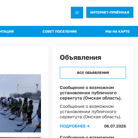
ИНТЕРНЕТ-ПРИЁМНАЯ
НТАЦИЯ
СОВЕТ ПОСЕЛЕНИЯ
МЫ НА КАРТЕ
овления администрации
Общая информация о Совете
яжения администрации
Состав комиссий
Объявления
троительная документация
Проекты Решений совета
а благоустройства
Решения Совета
ВСЕ ОБЪЯВЛЕНИЯ
ные слушания
Регламент Совета
пальное имущество
Информация о текущей деятельности Совета
Сообщение о возможном
установлении публичного
пальный контроль
сервитута (Омская область).
ммы профилактики рисков
Сообщение о возможном
установлении публичного
 эффективности муниципальных программ
сервитута (Омская область).
овий охраны труда в Администрации Ростовкинского сельского поселения
ПОДРОБНЕЕ →
06.07.2026
ы Постановлений Администрации
овий охраны труда в МКУ "Хозяйственное управление Администрации"
Сообщение о возможном