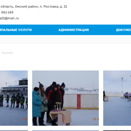
область, Омский район, п. Ростовка, д. 21
) 961-149
ka21@mail.ru
ПАЛЬНЫЕ УСЛУГИ
АДМИНИСТРАЦИЯ
ДОКУМЕ
енты и изменение к регламентам
Глава поселения
Постан
ы регламентов
Структура администрации
Распор
Хоккей
ьные регламенты
Полномочия
Градос
огические схемы
Муниципальные учреждения
Правил
Кадровое обеспечение
Публич
Обращения граждан
Муници
Квалификационные требования
Муници
Порядок поступления на МС
Програ
Вакантные должности
Оценка
Контактная информация
Устав
Перечень мероприятий по улучшению усл
Проект
Перечень мероприятий по улучшению усл