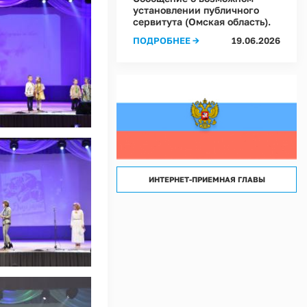
лассов) условий труда на рабочих местах в Администрации Ростовкинского сел
установлении публичного
сервитута (Омская область).
лассов) условий труда на рабочих местах в МКУ "Хозяйственное управление А
ПОДРОБНЕЕ →
19.06.2026
ИНТЕРНЕТ-ПРИЕМНАЯ ГЛАВЫ