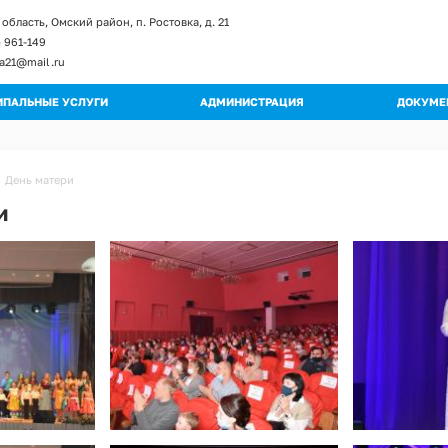
область, Омский район, п. Ростовка, д. 21
) 961-149
ka21@mail.ru
ПАЛЬНЫЕ УСЛУГИ
АДМИНИСТРАЦИЯ
ДОКУМЕ
енты и изменение к регламентам
Глава поселения
Постан
ы регламентов
Структура администрации
Распор
День матери
ьные регламенты
Полномочия
Градос
и
огические схемы
Муниципальные учреждения
Правил
Кадровое обеспечение
Публич
Обращения граждан
Муници
Квалификационные требования
Муници
Порядок поступления на МС
Програ
Вакантные должности
Оценка
Контактная информация
Устав
Перечень мероприятий по улучшению усл
Проект
Перечень мероприятий по улучшению усл