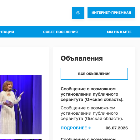
ИНТЕРНЕТ-ПРИЁМНАЯ
НТАЦИЯ
СОВЕТ ПОСЕЛЕНИЯ
МЫ НА КАРТЕ
овления администрации
Общая информация о Совете
яжения администрации
Состав комиссий
Объявления
троительная документация
Проекты Решений совета
а благоустройства
Решения Совета
ВСЕ ОБЪЯВЛЕНИЯ
ные слушания
Регламент Совета
пальное имущество
Информация о текущей деятельности Совета
Сообщение о возможном
установлении публичного
пальный контроль
сервитута (Омская область).
ммы профилактики рисков
Сообщение о возможном
установлении публичного
 эффективности муниципальных программ
сервитута (Омская область).
овий охраны труда в Администрации Ростовкинского сельского поселения
ПОДРОБНЕЕ →
06.07.2026
ы Постановлений Администрации
овий охраны труда в МКУ "Хозяйственное управление Администрации"
Сообщение о возможном