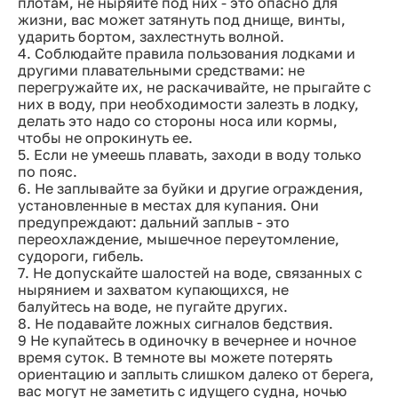
плотам, не ныряйте под них - это опасно для
жизни, вас может затянуть под днище, винты,
ударить бортом, захлестнуть волной.
4. Соблюдайте правила пользования лодками и
другими плавательными средствами: не
перегружайте их, не раскачивайте, не прыгайте с
них в воду, при необходимости залезть в лодку,
делать это надо со стороны носа или кормы,
чтобы не опрокинуть ее.
5. Если не умеешь плавать, заходи в воду только
по пояс.
6. Не заплывайте за буйки и другие ограждения,
установленные в местах для купания. Они
предупреждают: дальний заплыв - это
переохлаждение, мышечное переутомление,
судороги, гибель.
7. Не допускайте шалостей на воде, связанных с
нырянием и захватом купающихся, не
балуйтесь на воде, не пугайте других.
8. Не подавайте ложных сигналов бедствия.
9 Не купайтесь в одиночку в вечернее и ночное
время суток. В темноте вы можете потерять
ориентацию и заплыть слишком далеко от берега,
вас могут не заметить с идущего судна, ночью