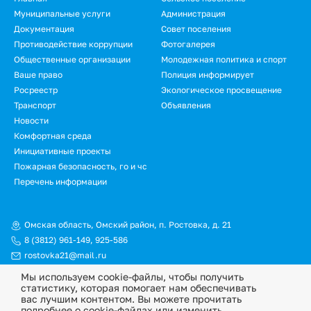
Подвал
Муниципальные услуги
Администрация
Документация
Совет поселения
Противодействие коррупции
Фотогалерея
Общественные организации
Молодежная политика и спорт
Ваше право
Полиция информирует
Росреестр
Экологическое просвещение
Транспорт
Объявления
Новости
Подвал.
Комфортная среда
Инициативные проекты
Дополнительное
Пожарная безопасность, го и чс
меню
Перечень информации
Омская область, Омский район, п. Ростовка, д. 21
8 (3812) 961-149
,
925-586
rostovka21@mail.ru
Мы используем cookie-файлы, чтобы получить
© Официальный сайт Ростовкинского сельского поселения
статистику, которая помогает нам обеспечивать
Омского муниципального района Омской области, 2026
вас лучшим контентом. Вы можете прочитать
подробнее о cookie-файлах или изменить