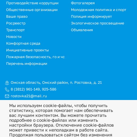
Противодействие коррупции
Фотогалерея
Общественные организации
Молодежная политика и спорт
Ваше право
Полиция информирует
Росреестр
Экологическое просвещение
Транспорт
Объявления
Новости
Подвал.
Комфортная среда
Инициативные проекты
Дополнительное
Пожарная безопасность, го и чс
меню
Перечень информации
Омская область, Омский район, п. Ростовка, д. 21
8 (3812) 961-149
,
925-586
rostovka21@mail.ru
Мы используем cookie-файлы, чтобы получить
© Официальный сайт Ростовкинского сельского поселения
статистику, которая помогает нам обеспечивать
Омского муниципального района Омской области, 2026
вас лучшим контентом. Вы можете прочитать
подробнее о cookie-файлах или изменить
Политика конфиденциальности
настройки браузера. Отключение cookie-файлов
может привести к неполадкам в работе сайта.
Информационная ответственность
Продолжая пользоваться сайтом без изменения