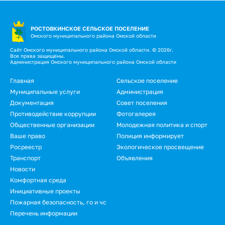
РОСТОВКИНСКОЕ СЕЛЬСКОЕ ПОСЕЛЕНИЕ
Омского муниципального района Омской области
Сайт Омского муниципального района Омской области. © 2026г.
Все права защищены.
Администрация Омского муниципального района Омской области
Подвал
Главная
Сельское поселение
Муниципальные услуги
Администрация
Документация
Совет поселения
Противодействие коррупции
Фотогалерея
Общественные организации
Молодежная политика и спорт
Ваше право
Полиция информирует
Росреестр
Экологическое просвещение
Транспорт
Объявления
Новости
Подвал.
Комфортная среда
Инициативные проекты
Дополнительное
Пожарная безопасность, го и чс
меню
Перечень информации