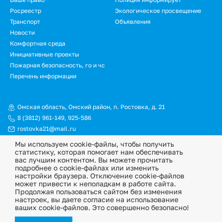
Росреестр
Экологическое просвещение
Транспорт
Объявления
Новости
Подвал.
Комфортная среда
Инициативные проекты
Дополнительное
Пожарная безопасность, го и чс
меню
Перечень информации
Омская область, Омский район, п. Ростовка, д. 21
8 (3812) 961-149
,
925-586
rostovka21@mail.ru
Мы используем cookie-файлы, чтобы получить
© Официальный сайт Ростовкинского сельского поселения
статистику, которая помогает нам обеспечивать
Омского муниципального района Омской области, 2026
вас лучшим контентом. Вы можете прочитать
подробнее о cookie-файлах или изменить
Политика конфиденциальности
настройки браузера. Отключение cookie-файлов
может привести к неполадкам в работе сайта.
Информационная ответственность
Продолжая пользоваться сайтом без изменения
настроек, вы даете согласие на использование
ваших cookie-файлов. Это совершенно безопасно!