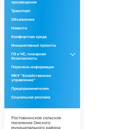
просвещение
Транспорт
Объявления
Новости
Комфортная среда
Инициативные проекты
ГО и ЧС, пожарная
безопасность
ГО и ЧС
Перечень информации
Пожарная
МКУ "Хозяйственное
безопасность
управление"
Предпринимателям
Социальная реклама
Ростовкинское сельское
поселение Омского
муниципального района