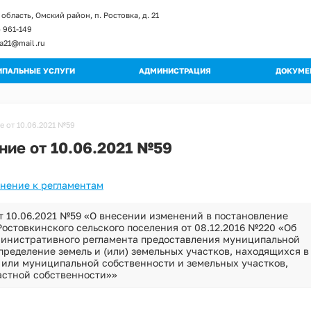
область, Омский район, п. Ростовка, д. 21
) 961-149
ka21@mail.ru
ПАЛЬНЫЕ УСЛУГИ
АДМИНИСТРАЦИЯ
ДОКУМЕ
енты и изменение к регламентам
Глава поселения
Постан
ы регламентов
Структура администрации
Распор
 от 10.06.2021 №59
ьные регламенты
Полномочия
Градос
ние от 10.06.2021 №59
огические схемы
Муниципальные учреждения
Правил
Кадровое обеспечение
Публич
енение к регламентам
Обращения граждан
Муници
Квалификационные требования
Муници
т 10.06.2021 №59 «О внесении изменений в постановление
Порядок поступления на МС
остовкинского сельского поселения от 08.12.2016 №220 «Об
Програ
инистративного регламента предоставления муниципальной
Вакантные должности
ределение земель и (или) земельных участков, находящихся в
Оценка
Контактная информация
 или муниципальной собственности и земельных участков,
Устав
астной собственности»»
Перечень мероприятий по улучшению усл
Проект
Перечень мероприятий по улучшению усл