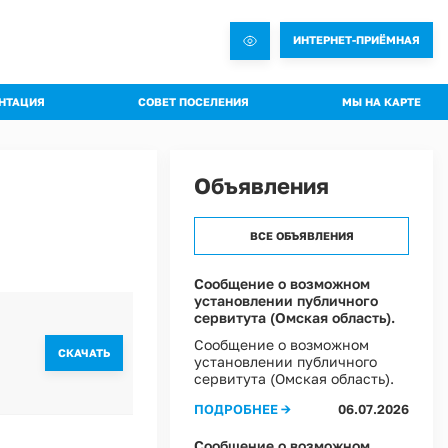
ИНТЕРНЕТ-ПРИЁМНАЯ
НТАЦИЯ
СОВЕТ ПОСЕЛЕНИЯ
МЫ НА КАРТЕ
овления администрации
Общая информация о Совете
яжения администрации
Состав комиссий
Объявления
троительная документация
Проекты Решений совета
а благоустройства
Решения Совета
ВСЕ ОБЪЯВЛЕНИЯ
ные слушания
Регламент Совета
пальное имущество
Информация о текущей деятельности Совета
Сообщение о возможном
установлении публичного
пальный контроль
сервитута (Омская область).
ммы профилактики рисков
Сообщение о возможном
CКАЧАТЬ
установлении публичного
 эффективности муниципальных программ
сервитута (Омская область).
овий охраны труда в Администрации Ростовкинского сельского поселения
ПОДРОБНЕЕ →
06.07.2026
ы Постановлений Администрации
овий охраны труда в МКУ "Хозяйственное управление Администрации"
Сообщение о возможном