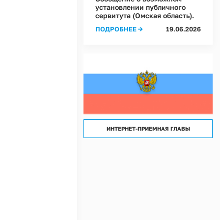
лассов) условий труда на рабочих местах в Администрации Ростовкинского сел
установлении публичного
сервитута (Омская область).
лассов) условий труда на рабочих местах в МКУ "Хозяйственное управление А
ПОДРОБНЕЕ →
19.06.2026
ИНТЕРНЕТ-ПРИЕМНАЯ ГЛАВЫ