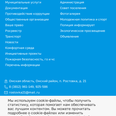
Муниципальные услуги
Администрация
Документация
Совет поселения
Противодействие коррупции
Фотогалерея
Общественные организации
Молодежная политика и спорт
Ваше право
Полиция информирует
Росреестр
Экологическое просвещение
Транспорт
Объявления
Новости
Подвал.
Комфортная среда
Инициативные проекты
Дополнительное
Пожарная безопасность, го и чс
меню
Перечень информации
Омская область, Омский район, п. Ростовка, д. 21
8 (3812) 961-149
,
925-586
rostovka21@mail.ru
Мы используем cookie-файлы, чтобы получить
© Официальный сайт Ростовкинского сельского поселения
статистику, которая помогает нам обеспечивать
Омского муниципального района Омской области, 2026
вас лучшим контентом. Вы можете прочитать
подробнее о cookie-файлах или изменить
Политика конфиденциальности