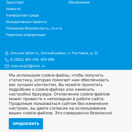
Транспорт
Объявления
Новости
Подвал.
Комфортная среда
Инициативные проекты
Дополнительное
Пожарная безопасность, го и чс
меню
Перечень информации
Омская область, Омский район, п. Ростовка, д. 21
8 (3812) 961-149
,
925-586
rostovka21@mail.ru
Мы используем cookie-файлы, чтобы получить
© Официальный сайт Ростовкинского сельского поселения
статистику, которая помогает нам обеспечивать
Омского муниципального района Омской области, 2026
вас лучшим контентом. Вы можете прочитать
подробнее о cookie-файлах или изменить
Политика конфиденциальности
настройки браузера. Отключение cookie-файлов
может привести к неполадкам в работе сайта.
Информационная ответственность
Продолжая пользоваться сайтом без изменения
настроек, вы даете согласие на использование
ваших cookie-файлов. Это совершенно безопасно!
ПРОДОЛЖИТЬ