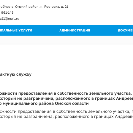
область, Омский район, п. Ростовка, д. 21
) 961-149
ka21@mail.ru
ПАЛЬНЫЕ УСЛУГИ
АДМИНИСТРАЦИЯ
ДОКУМЕ
енты и изменение к регламентам
Глава поселения
Постан
ы регламентов
Структура администрации
Распор
ьные регламенты
Полномочия
Градос
огические схемы
Муниципальные учреждения
Правил
рактную службу
Кадровое обеспечение
Публич
Обращения граждан
Муници
Квалификационные требования
Муници
жности предоставления в собственность земельного участка,
Порядок поступления на МС
который не разграничена, расположенного в границах Андрее
Програ
Вакантные должности
о муниципального района Омской области
Оценка
Контактная информация
жности предоставления в собственность земельного участка, 
Устав
который не разграничена, расположенного в границах Андреев
Перечень мероприятий по улучшению усл
Проект
Перечень мероприятий по улучшению усл