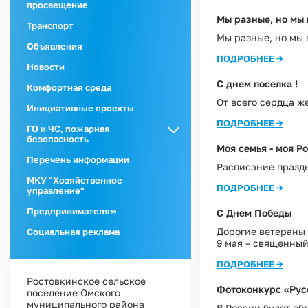
просвещение
Мы разные, но мы 
Транспорт
Мы разные, но мы 
Объявления
ПОДРОБНЕЕ →
Новости
С днем поселка !
Комфортная среда
От всего сердца ж
Инициативные проекты
ПОДРОБНЕЕ →
ГО и ЧС, пожарная
безопасность
Моя семья - моя Р
ГО и ЧС
Перечень информации
Расписание празд
Пожарная
МКУ "Хозяйственное
ПОДРОБНЕЕ →
безопасность
управление"
Предпринимателям
С Днем Победы
Дорогие ветераны
Социальная реклама
9 мая – священный
ПОДРОБНЕЕ →
Ростовкинское сельское
Фотоконкурс «Рус
поселение Омского
муниципального района
В России будет об