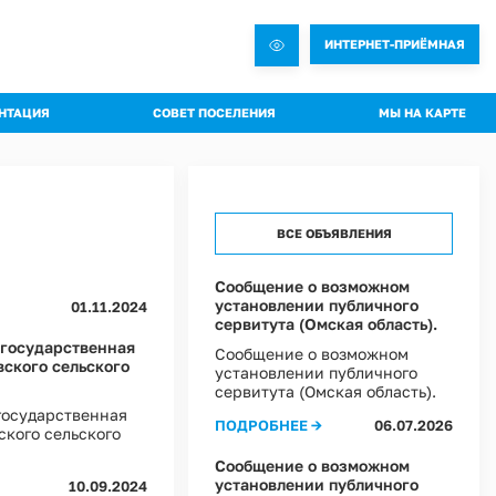
ИНТЕРНЕТ-ПРИЁМНАЯ
НТАЦИЯ
СОВЕТ ПОСЕЛЕНИЯ
МЫ НА КАРТЕ
овления администрации
Общая информация о Совете
яжения администрации
Состав комиссий
троительная документация
Проекты Решений совета
ВСЕ ОБЪЯВЛЕНИЯ
а благоустройства
Решения Совета
ные слушания
Регламент Совета
Сообщение о возможном
установлении публичного
пальное имущество
01.11.2024
Информация о текущей деятельности Совета
сервитута (Омская область).
пальный контроль
 государственная
Сообщение о возможном
вского сельского
ммы профилактики рисков
установлении публичного
сервитута (Омская область).
 эффективности муниципальных программ
государственная
ПОДРОБНЕЕ →
06.07.2026
ского сельского
овий охраны труда в Администрации Ростовкинского сельского поселения
ы Постановлений Администрации
Сообщение о возможном
овий охраны труда в МКУ "Хозяйственное управление Администрации"
установлении публичного
10.09.2024