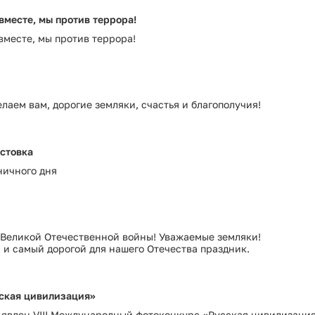
Сведения об установлении классов (подк
вместе, мы против террора!
Сведения об установлении классов (подк
вместе, мы против террора!
Условия и результаты конкурсов
елаем вам, дорогие земляки, счастья и благополучия!
остовка
ничного дня
 Великой Отечественной войны! Уважаемые земляки!
 и самый дорогой для нашего Отечества праздник.
ская цивилизация»
ъявлен VIII Международный фотоконкурс «Русская цивилизация»