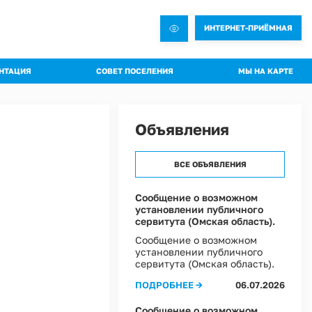
ИНТЕРНЕТ-ПРИЁМНАЯ
НТАЦИЯ
СОВЕТ ПОСЕЛЕНИЯ
МЫ НА КАРТЕ
овления администрации
Общая информация о Совете
яжения администрации
Состав комиссий
Объявления
троительная документация
Проекты Решений совета
а благоустройства
Решения Совета
ВСЕ ОБЪЯВЛЕНИЯ
ные слушания
Регламент Совета
пальное имущество
Информация о текущей деятельности Совета
Сообщение о возможном
установлении публичного
пальный контроль
сервитута (Омская область).
ммы профилактики рисков
Сообщение о возможном
установлении публичного
 эффективности муниципальных программ
сервитута (Омская область).
овий охраны труда в Администрации Ростовкинского сельского поселения
ПОДРОБНЕЕ →
06.07.2026
ы Постановлений Администрации
овий охраны труда в МКУ "Хозяйственное управление Администрации"
Сообщение о возможном