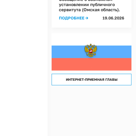
лассов) условий труда на рабочих местах в Администрации Ростовкинского сел
установлении публичного
сервитута (Омская область).
лассов) условий труда на рабочих местах в МКУ "Хозяйственное управление А
ПОДРОБНЕЕ →
19.06.2026
ИНТЕРНЕТ-ПРИЕМНАЯ ГЛАВЫ