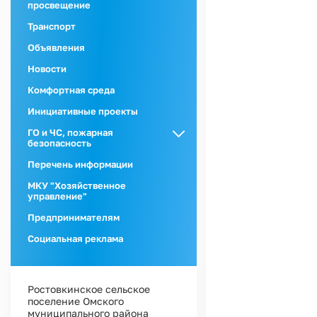
просвещение
Транспорт
Объявления
Новости
Комфортная среда
Инициативные проекты
ГО и ЧС, пожарная
безопасность
ГО и ЧС
Перечень информации
Пожарная
МКУ "Хозяйственное
безопасность
управление"
Предпринимателям
Социальная реклама
Ростовкинское сельское
поселение Омского
муниципального района