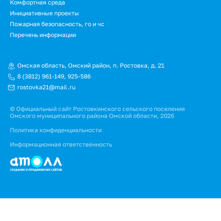
Подвал.
Комфортная среда
Инициативные проекты
Дополнительное
Пожарная безопасность, го и чс
меню
Перечень информации
Омская область, Омский район, п. Ростовка, д. 21
8 (3812) 961-149
,
925-586
rostovka21@mail.ru
© Официальный сайт Ростовкинского сельского поселения
Омского муниципального района Омской области, 2026
Политика конфиденциальности
Информационная ответственность